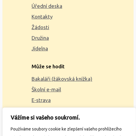
Úřední deska
Kontakty
Žádosti
Družina
Jídelna
Může se hodit
Bakaláři (žákovská knížka)
Školní e-mail
E-strava
Mapa webu
Vážíme si vašeho soukromí.
2023 © ZŠ Alšova, vytvořil
Wčil.cz
Používáme soubory cookie ke zlepšení vašeho prohlížecího