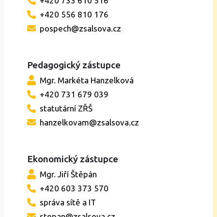
+420 733 610 516
+420 556 810 176
pospech@zsalsova.cz
Pedagogický zástupce
Mgr. Markéta Hanzelková
+420 731 679 039
statutární ZŘŠ
hanzelkovam@zsalsova.cz
Ekonomický zástupce
Mgr. Jiří Štěpán
+420 603 373 570
správa sítě a IT
stepan@zsalsova.cz