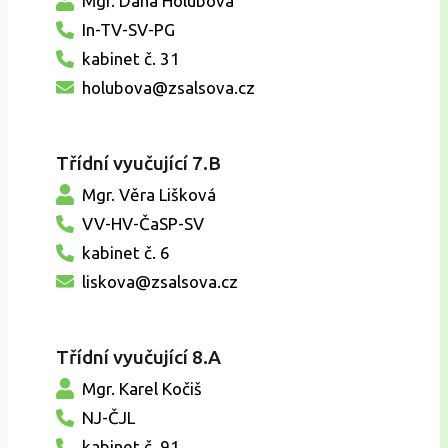
Mgr. Dana Holubová
In-TV-SV-PG
kabinet č. 31
holubova@zsalsova.cz
Třídní vyučující 7.B
Mgr. Věra Lišková
VV-HV-ČaSP-SV
kabinet č. 6
liskova@zsalsova.cz
Třídní vyučující 8.A
Mgr. Karel Kočiš
NJ-ČJL
kabinet č. 91