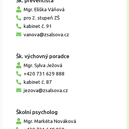
Šk. preventista
Mgr. Eliška Váňová
pro 2. stupeň ZŠ
kabinet č. 91
vanova@zsalsova.cz
Šk. výchovný poradce
Mgr. Sylva Ježová
+420 731 629 888
kabinet č. 87
jezova@zsalsova.cz
Školní psycholog
Mgr. Markéta Nováková