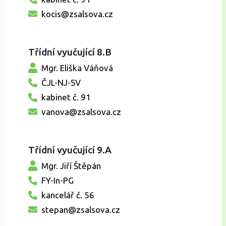
kocis@zsalsova.cz
Třídní vyučující 8.B
Mgr. Eliška Váňová
ČJL-NJ-SV
kabinet č. 91
vanova@zsalsova.cz
Třídní vyučující 9.A
Mgr. Jiří Štěpán
FY-In-PG
kancelář č. 56
stepan@zsalsova.cz