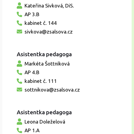
Kateřina Sivková, DiS.
AP 3.B
kabinet č. 144
sivkova@zsalsova.cz
Asistentka pedagoga
Markéta Šottníková
AP 4.B
kabinet č. 111
sottnikova@zsalsova.cz
Asistentka pedagoga
Leona Doleželová
AP 1.A