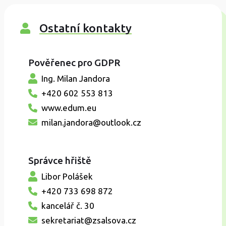
Ostatní kontakty
Pověřenec pro GDPR
Ing. Milan Jandora
+420 602 553 813
www.edum.eu
milan.jandora@outlook.cz
Správce hřiště
Libor Polášek
+420 733 698 872
kancelář č. 30
sekretariat@zsalsova.cz