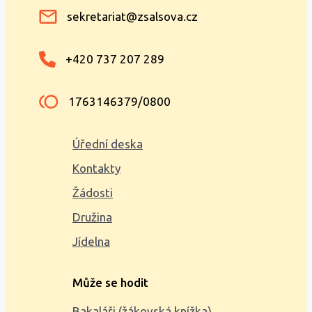
sekretariat@zsalsova.cz
+420 737 207 289
1763146379/0800
Úřední deska
Kontakty
Žádosti
Družina
Jídelna
Může se hodit
Bakaláři (žákovská knížka)