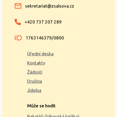
sekretariat@zsalsova.cz
+420 737 207 289
1763146379/0800
Úřední deska
Kontakty
Žádosti
Družina
Jídelna
Může se hodit
Bakaláři (žákovská knížka)