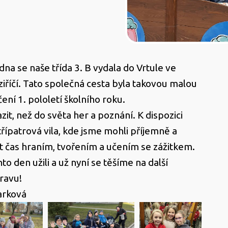
dna se naše třída 3. B vydala do Vrtule ve
říčí. Tato společná cesta byla takovou malou
ení 1. pololetí školního roku.
it, než do světa her a poznání. K dispozici
třípatrová vila, kde jsme mohli příjemně a
it čas hraním, tvořením a učením se zážitkem.
to den užili a už nyní se těšíme na další
čnou výpravu!
arková