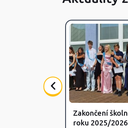
Zakončení školn
vka Day
roku 2025/2026