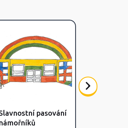
Slavnostní pasování
Poslední s
námořníků
výlet Lišča