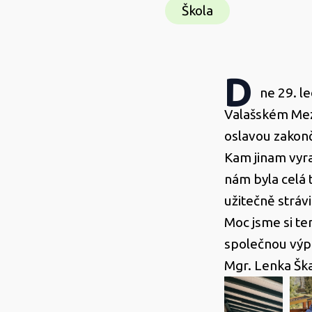
Škola
D
ne 29. le
Valašském Mezi
oslavou zakonč
Kam jinam vyraz
nám byla celá 
užitečně stráv
Moc jsme si ten
spole
Mgr. Lenka Šk