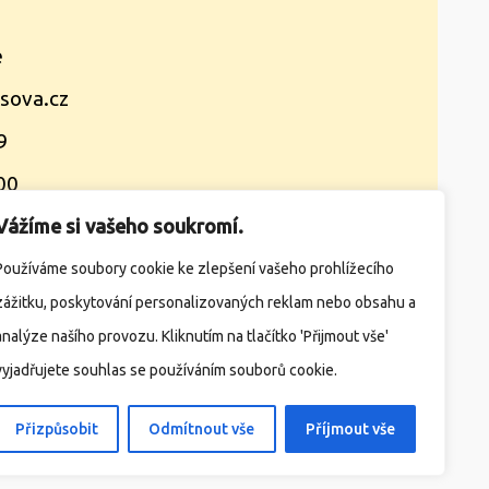
e
sova.cz
9
00
Vážíme si vašeho soukromí.
takty
Žádosti
Družina
Jídelna
Používáme soubory cookie ke zlepšení vašeho prohlížecího
zážitku, poskytování personalizovaných reklam nebo obsahu a
analýze našího provozu. Kliknutím na tlačítko 'Přijmout vše'
ížka)
Školní e-mail
E-strava
vyjadřujete souhlas se používáním souborů cookie.
Přizpůsobit
Odmítnout vše
Příjmout vše