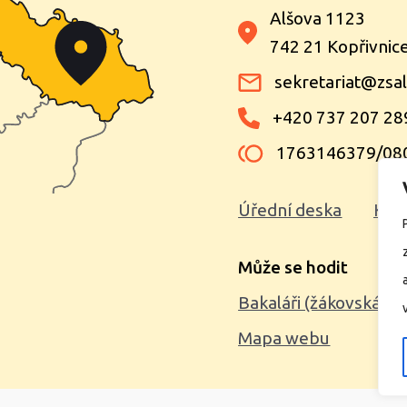
Alšova 1123
742 21 Kopřivnic
sekretariat@zsal
+420 737 207 28
1763146379/08
Úřední deska
Kon
Může se hodit
Bakaláři (žákovská kn
Mapa webu