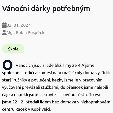
Vánoční dárky potřebným
02. 01. 2024
Mgr. Robin Pospěch
Škola
O
Vánocích jsou si lidé blíž. I my ze 4.A jsme
společně s rodiči a zaměstnanci naší školy doma vytřídili
starší ručníky a povlečení, hezky jsme je v pracovním
vyučování převázali stužkami, do přáníček jsme nalepili
čaje a napekli jsme cukroví z listového těsta. To vše
jsme 22.12. předali lidem bez domova v nízkoprahovém
centru Racek v Kopřivnici.