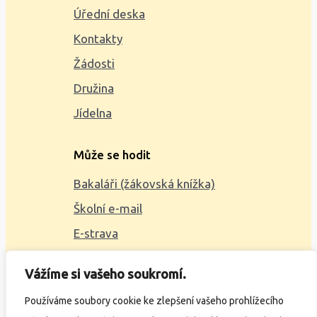
Úřední deska
Kontakty
Žádosti
Družina
Jídelna
Může se hodit
Bakaláři (žákovská knížka)
Školní e-mail
E-strava
Mapa webu
Vážíme si vašeho soukromí.
2023 © ZŠ Alšova, vytvořil
Wčil.cz
Používáme soubory cookie ke zlepšení vašeho prohlížecího