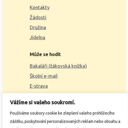
Kontakty
Žádosti
Družina
Jídelna
Může se hodit
Bakaláři (žákovská knížka)
Školní e-mail
E-strava
Mapa webu
Vážíme si vašeho soukromí.
2023 © ZŠ Alšova, vytvořil
Wčil.cz
Používáme soubory cookie ke zlepšení vašeho prohlížecího
zážitku, poskytování personalizovaných reklam nebo obsahu a
Ochrana osobních údajů