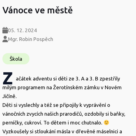
Vánoce ve městě
05. 12. 2024
Mgr. Robin Pospěch
Škola
Z
ačátek adventu si děti ze 3. A a 3. B zpestřily
milým programem na Žerotínském zámku v Novém
Jičíně.
Děti si vyslechly a též se připojily k vyprávění o
vánočních zvycích našich prarodičů, ozdobily si baňky,
perníčky, cukroví. To dětem i moc chutnalo.
Vyzkoušely si stloukání másla v dřevěné máselnici a