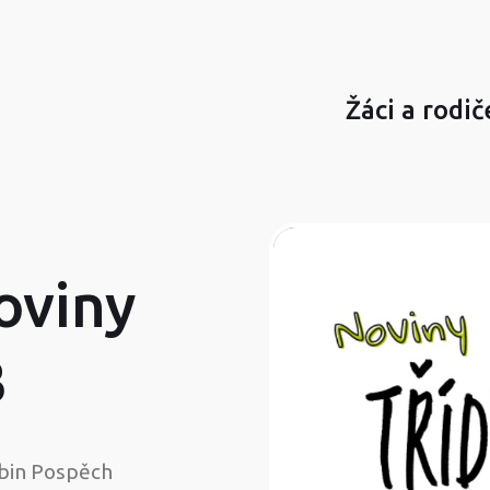
Žáci a rodič
oviny
B
bin Pospěch