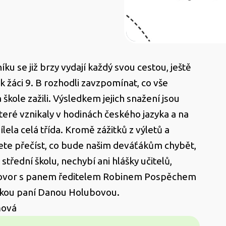
níku se již brzy vydají každý svou cestou, ještě
k žáci 9. B rozhodli zavzpomínat, co vše
škole zažili. Výsledkem jejich snažení jsou
které vznikaly v hodinách českého jazyka a na
lela celá třída. Kromě zážitků z výletů a
ete přečíst, co bude našim deváťákům chybět,
třední školu, nechybí ani hlášky učitelů,
hovor s panem ředitelem Robinem Pospěchem
telkou paní Danou Holubovou.
ňová