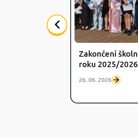
Zakončení školn
vka Day
roku 2025/2026
 2026
26. 06. 2026