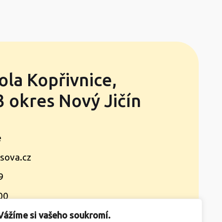
ola Kopřivnice,
 okres Nový Jičín
e
sova.cz
9
00
Vážíme si vašeho soukromí.