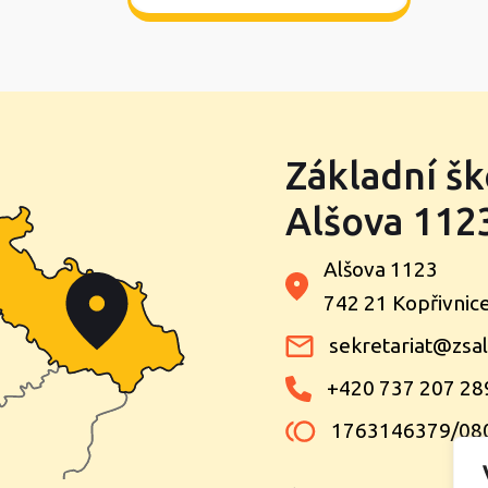
Základní šk
Alšova 1123
Alšova 1123
742 21 Kopřivnic
sekretariat@zsal
+420 737 207 28
1763146379/08