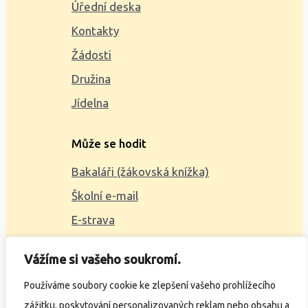
Úřední deska
Kontakty
Žádosti
Družina
Jídelna
Může se hodit
Bakaláři (žákovská knížka)
Školní e-mail
E-strava
Mapa webu
Vážíme si vašeho soukromí.
2023 © ZŠ Alšova, vytvořil
Wčil.cz
Používáme soubory cookie ke zlepšení vašeho prohlížecího
zážitku, poskytování personalizovaných reklam nebo obsahu a