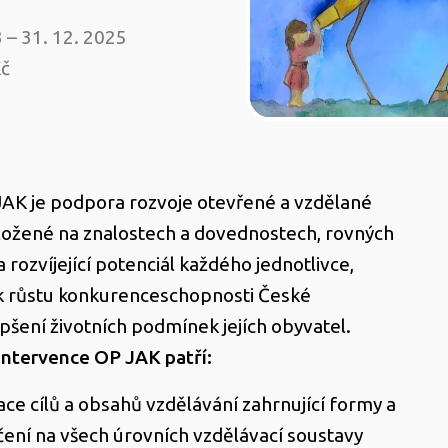
3 – 31. 12. 2025
Kč
ký
JAK je podpora rozvoje otevřené a vzdělané
ložené na znalostech a dovednostech, rovných
a rozvíjející potenciál každého jednotlivce,
k růstu konkurenceschopnosti České
epšení životních podmínek jejích obyvatel.
intervence OP JAK patří:
ce cílů a obsahů vzdělávání zahrnující formy a
ení na všech úrovních vzdělávací soustavy