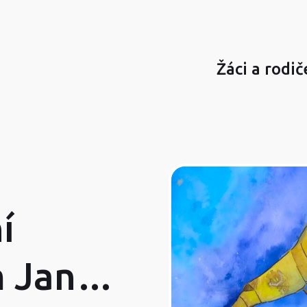
Žáci a rodič
í
 Jan