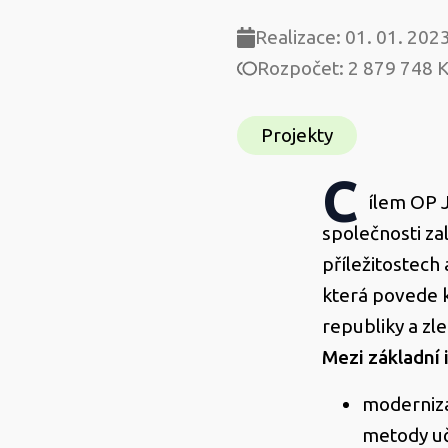
Amos
Realizace: 01. 01. 202
Rozpočet: 2 879 748 
Komens
Projekty
C
ílem OP 
společnosti za
příležitostech 
která povede 
republiky a zl
Mezi základní 
moderniza
metody uč