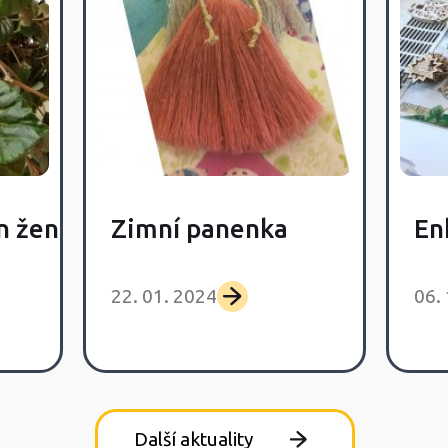
n žen
Zimní panenka
En
22. 01. 2024
06.
Další aktuality