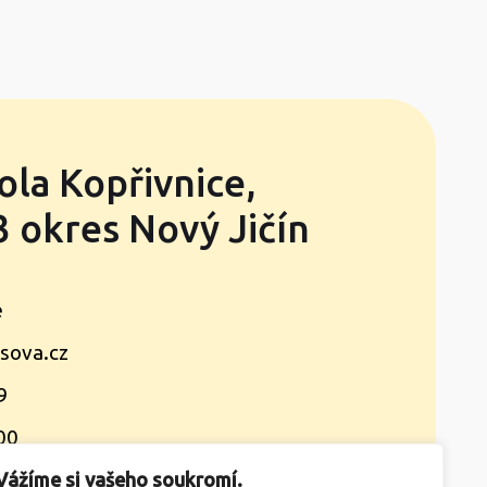
ola Kopřivnice,
 okres Nový Jičín
e
sova.cz
9
00
Vážíme si vašeho soukromí.