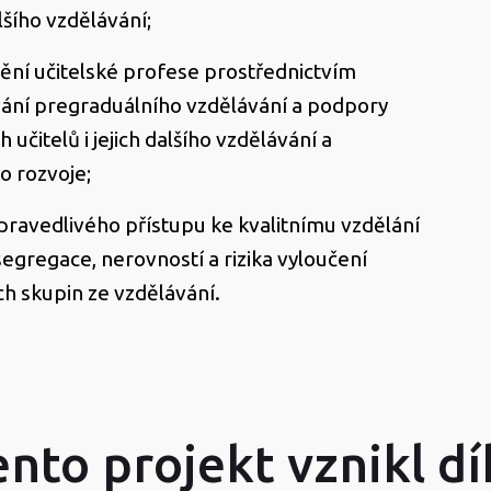
lšího vzdělávání;
nění učitelské profese prostřednictvím
vání pregraduálního vzdělávání a podpory
h učitelů i jejich dalšího vzdělávání a
o rozvoje;
spravedlivého přístupu ke kvalitnímu vzdělání
segregace, nerovností a rizika vyloučení
h skupin ze vzdělávání.
ento projekt vznikl dí