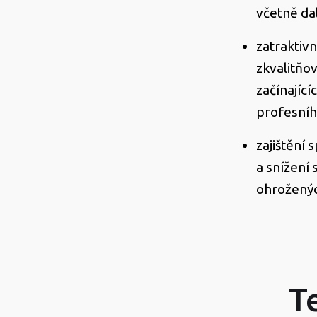
včetně da
zatraktiv
zkvalitňo
začínajícíc
profesníh
zajištění 
a snížení 
ohroženýc
T