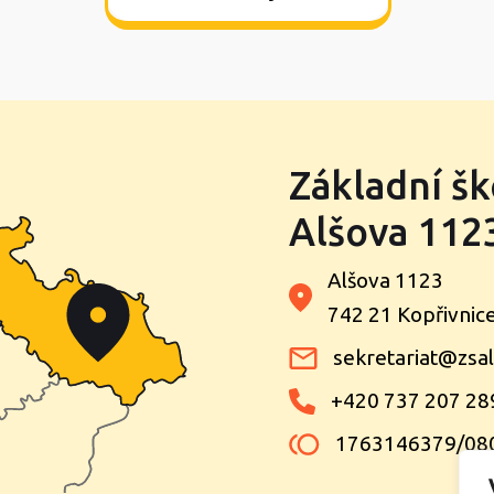
Základní šk
Alšova 1123
Alšova 1123
742 21 Kopřivnic
sekretariat@zsal
+420 737 207 28
1763146379/08