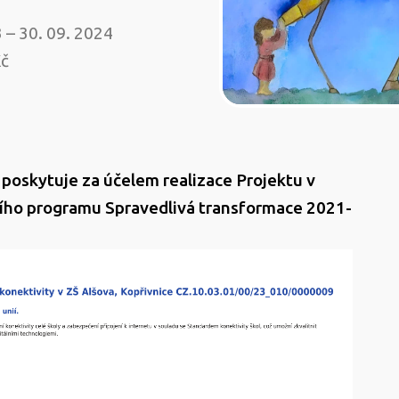
a,
3 – 30. 09. 2024
Kč
ice
 poskytuje za účelem realizace Projektu v
ího programu Spravedlivá transformace 2021-