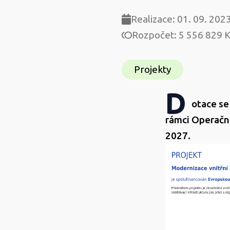
ZŠ Alšov
Realizace: 01. 09. 202
Rozpočet: 5 556 829 
Kopřivn
Projekty
D
otace se
rámci Operačn
2027.