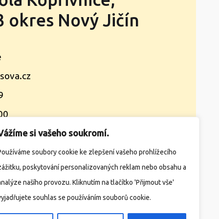
 okres Nový Jičín
e
sova.cz
9
00
Vážíme si vašeho soukromí.
takty
Žádosti
Družina
Jídelna
Používáme soubory cookie ke zlepšení vašeho prohlížecího
zážitku, poskytování personalizovaných reklam nebo obsahu a
analýze našího provozu. Kliknutím na tlačítko 'Přijmout vše'
ížka)
Školní e-mail
E-strava
vyjadřujete souhlas se používáním souborů cookie.