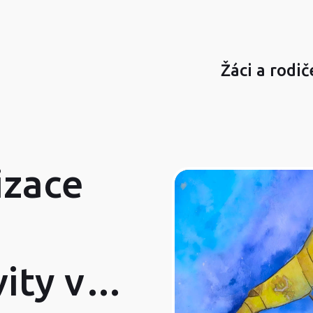
Žáci a rodič
zace
ity v