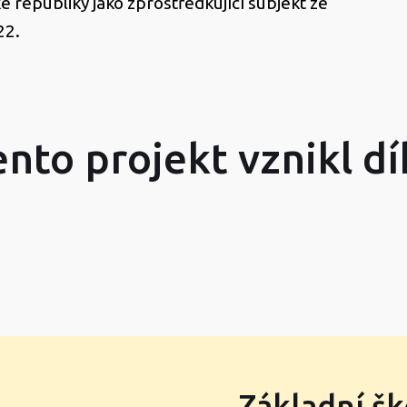
é republiky jako zprostředkující subjekt ze
22.
ento projekt vznikl dí
Základní šk