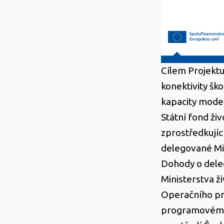
Cílem Projektu 
konektivity šk
kapacity moder
Státní fond ži
zprostředkují
delegované Min
Dohody o dele
Ministerstva ži
Operačního pr
programovém o