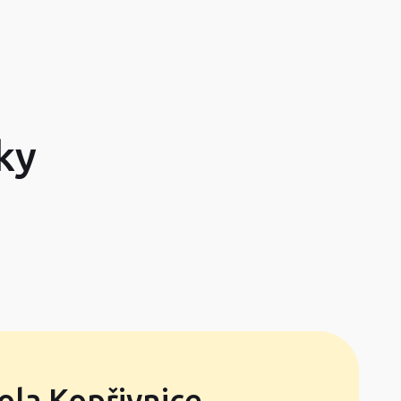
ky
ola Kopřivnice,