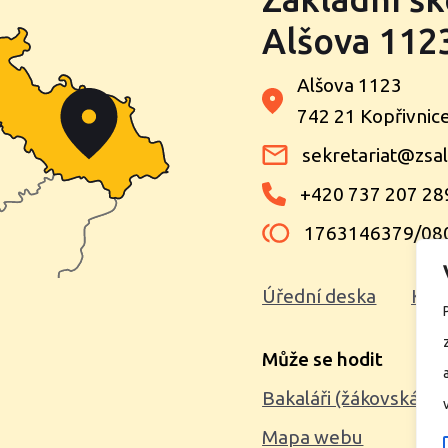
Alšova 1123
Alšova 1123
742 21 Kopřivnic
sekretariat@zsal
+420 737 207 28
1763146379/08
Úřední deska
Kon
Může se hodit
Bakaláři (žákovská kn
Mapa webu