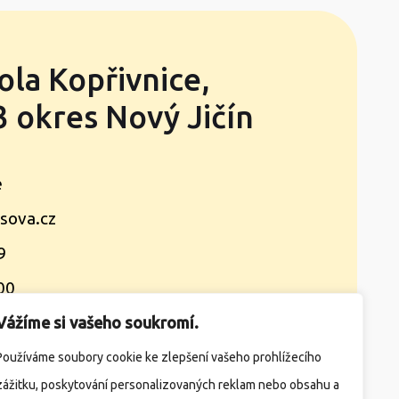
ola Kopřivnice,
 okres Nový Jičín
e
sova.cz
9
00
Vážíme si vašeho soukromí.
takty
Žádosti
Družina
Jídelna
Používáme soubory cookie ke zlepšení vašeho prohlížecího
zážitku, poskytování personalizovaných reklam nebo obsahu a