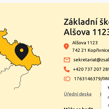
Základní šk
Alšova 1123
Alšova 1123
742 21 Kopřivnic
sekretariat@zsal
+420 737 207 28
1763146379/08
Úřední deska
Kon