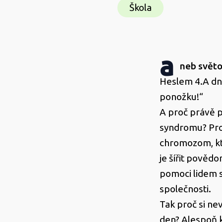
Škola
a
neb svět
Heslem 4.A dne
ponožku!“
A proč právě 
syndromu? Pro
chromozom, kte
je šířit pově
pomoci lidem s
společnosti.
Tak proč si ne
den? Alespoň 