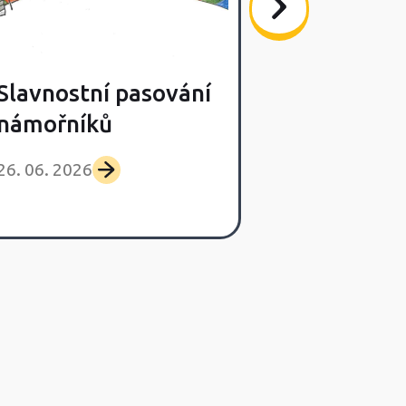
Slavnostní pasování
Poslední s
námořníků
výlet Lišča
26. 06. 2026
25. 06. 2026