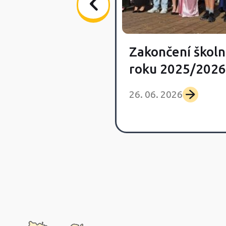
Zakončení školn
vka Day
roku 2025/2026
 2026
26. 06. 2026