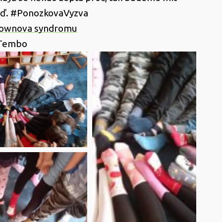
ěď. #PonozkovaVyzva
Downova syndromu
 Tembo