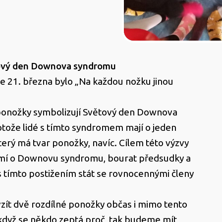
ový den Downova syndromu
 21. března bylo „Na každou nožku jinou
ponožky symbolizují Světový den Downova
tože lidé s tímto syndromem mají o jeden
rý má tvar ponožky, navíc. Cílem této výzvy
domí o Downovu syndromu, bourat předsudky a
 tímto postižením stát se rovnocennými členy
vzít dvě rozdílné ponožky občas i mimo tento
když se někdo zeptá proč, tak budeme mít