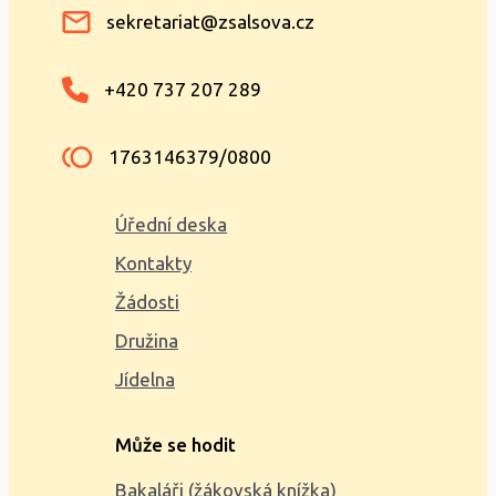
sekretariat@zsalsova.cz
+420 737 207 289
1763146379/0800
Úřední deska
Kontakty
Žádosti
Družina
Jídelna
Může se hodit
Bakaláři (žákovská knížka)