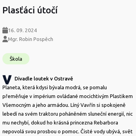
Plasťáci útočí
16. 09. 2024
Mgr. Robin Pospěch
Škola
v
Divadle loutek v Ostravě
Planeta, která kdysi bývala modrá, se pomalu
přeměňuje v impérium ovládané mocichtivým Plastikem
Všemocným a jeho armádou. Líný Vavřín si spokojeně
lebedí na svém traktoru poháněném sluneční energií, nic
mu nechybí, dokud ho krásná princezna Rebarbora
nepovolá svou prosbou o pomoc. Čisté vody ubývá, svět