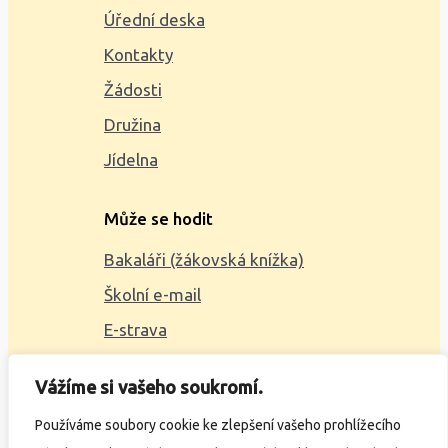
Úřední deska
Kontakty
Žádosti
Družina
Jídelna
Může se hodit
Bakaláři (žákovská knížka)
Školní e-mail
E-strava
Mapa webu
Vážíme si vašeho soukromí.
2023 © ZŠ Alšova, vytvořil
Wčil.cz
Používáme soubory cookie ke zlepšení vašeho prohlížecího