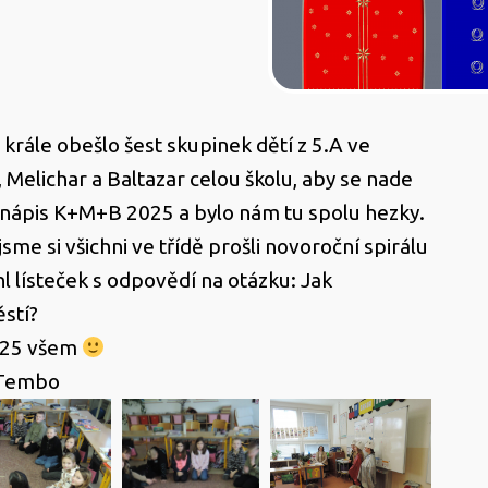
i krále obešlo šest skupinek dětí z 5.A ve
, Melichar a Baltazar celou školu, aby se nade
 nápis K+M+B 2025 a bylo nám tu spolu hezky.
sme si všichni ve třídě prošli novoroční spirálu
hl lísteček s odpovědí na otázku: Jak
ěstí?
025 všem
 Tembo