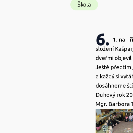
Škola
6.
1. na Tř
složení Kašpar
dveřmi objevil
Ještě předtím j
a každý si vytá
dosáhneme št
Duhový rok 2
Mgr. Barbora