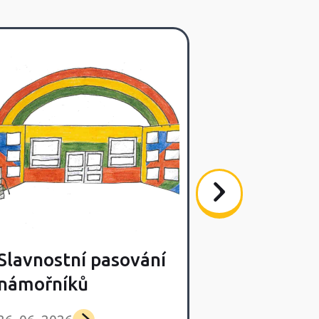
Slavnostní pasování
Poslední s
námořníků
výlet Lišča