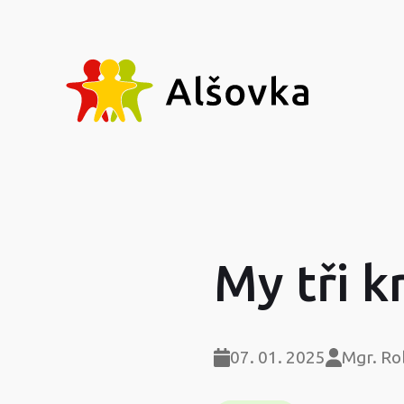
My tři k
07. 01. 2025
Mgr. Ro