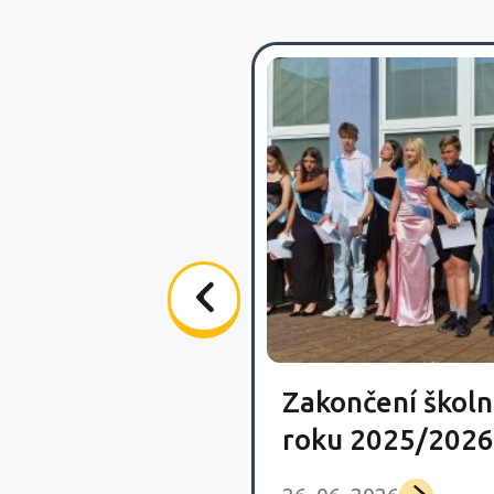
Zakončení školn
vka Day
roku 2025/2026