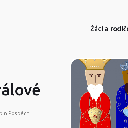
Žáci a rodič
rálové
bin Pospěch