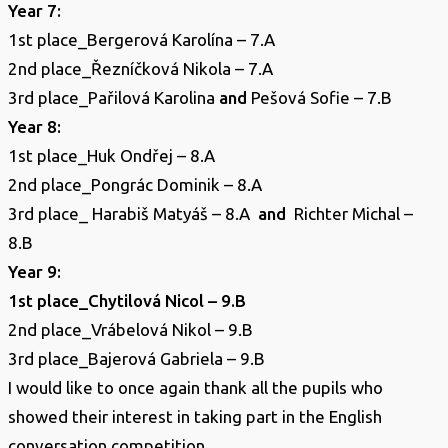
Year 7:
1st place_Bergerová Karolína – 7.A
2nd place_Řezníčková Nikola – 7.A
3rd place_Pařilová Karolina
and
Pešová Sofie – 7.B
Year 8:
1st place_Huk Ondřej – 8.A
2nd place_Pongrác Dominik – 8.A
3rd place_ Harabiš Matyáš – 8.A
and
Richter Michal –
8.B
Year 9:
1st place_Chytilová Nicol – 9.B
2nd place_Vrábelová Nikol – 9.B
3rd place_Bajerová Gabriela – 9.B
I would like to once again thank all the pupils who
showed their interest in taking part in the English
conversation competition.