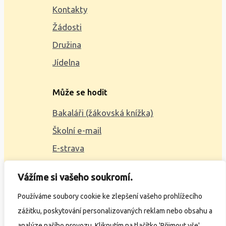
Kontakty
Žádosti
Družina
Jídelna
Může se hodit
Bakaláři (žákovská knížka)
Školní e-mail
E-strava
Mapa webu
Vážíme si vašeho soukromí.
2023 © ZŠ Alšova, vytvořil
Wčil.cz
Používáme soubory cookie ke zlepšení vašeho prohlížecího
zážitku, poskytování personalizovaných reklam nebo obsahu a
Ochrana osobních údajů
analýze našího provozu. Kliknutím na tlačítko 'Přijmout vše'