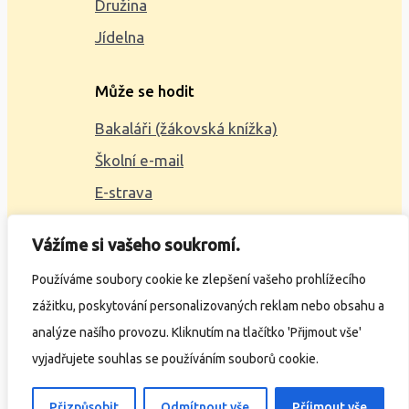
Družina
Jídelna
Může se hodit
Bakaláři (žákovská knížka)
Školní e-mail
E-strava
Mapa webu
Vážíme si vašeho soukromí.
2023 © ZŠ Alšova, vytvořil
Wčil.cz
Používáme soubory cookie ke zlepšení vašeho prohlížecího
zážitku, poskytování personalizovaných reklam nebo obsahu a
Ochrana osobních údajů
analýze našího provozu. Kliknutím na tlačítko 'Přijmout vše'
Prohlášení o přístupnosti
vyjadřujete souhlas se používáním souborů cookie.
Přizpůsobit
Odmítnout vše
Příjmout vše