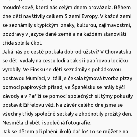
moudré sově, která nás celým dnem provázela. Během
dne děti navštívily celkem 5 zemí Evropy. V každé zemi
se seznámily s typickými znaky, kulturou, zajímavostmi,
pozdravy v jazyce dané země a na každém stanovišti
třída splnila úkol.
Jaká nás po cestě potkala dobrodružství? V Chorvatsku
se děti vydaly na cestu lodí a tak si i papírovou lodičku
vyrobily. Ve Finsku se děti seznámily s pohádkovou
postavou Mumínci, v Itálii je čekala týmová tvorba pizzy
pomocí papírových přísad, ve Španělsku se hrály býčí
závody a v Paříži se pomocí společných sil týmy pokusily
postavit Eiffelovu věž. Na závěr celého dne jsme se
všechny třídy společně setkaly a zhodnotily prožitý den.
Nesměla chybět i společná fotografie.
Jak se dětem při plnění úkolů dařilo? To se můžete na