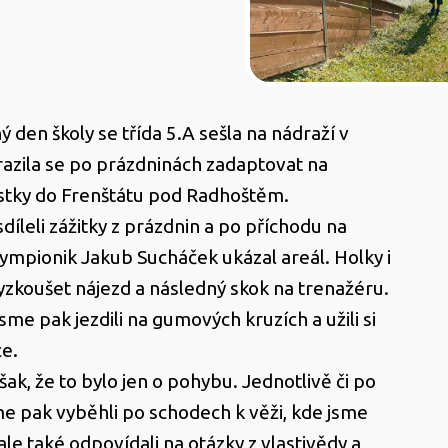
 den školy se třída 5.A sešla na nádraží v
yrazila se po prázdninách zadaptovat na
tky do Frenštátu pod Radhoštěm.
díleli zážitky z prázdnin a po příchodu na
mpionik Jakub Sucháček ukázal areál. Holky i
 vyzkoušet nájezd a následný skok na trenažéru.
sme pak jezdili na gumových kruzích a užili si
e.
ak, že to bylo jen o pohybu. Jednotlivě či po
e pak vyběhli po schodech k věži, kde jsme
 ale také odpovídali na otázky z vlastivědy a