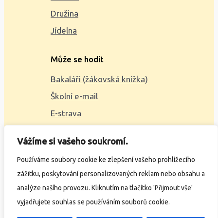
Družina
Jídelna
Může se hodit
Bakaláři (žákovská knížka)
Školní e-mail
E-strava
Mapa webu
Vážíme si vašeho soukromí.
2023 © ZŠ Alšova, vytvořil
Wčil.cz
Používáme soubory cookie ke zlepšení vašeho prohlížecího
zážitku, poskytování personalizovaných reklam nebo obsahu a
Ochrana osobních údajů
analýze našího provozu. Kliknutím na tlačítko 'Přijmout vše'
Prohlášení o přístupnosti
vyjadřujete souhlas se používáním souborů cookie.