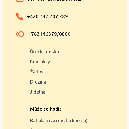
+420 737 207 289
1763146379/0800
Úřední deska
Kontakty
Žádosti
Družina
Jídelna
Může se hodit
Bakaláři (žákovská knížka)