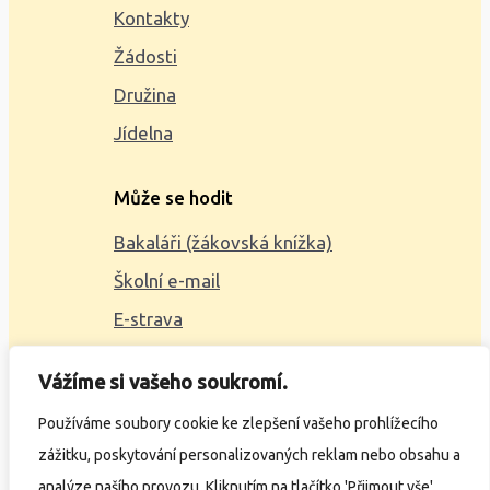
Kontakty
Žádosti
Družina
Jídelna
Může se hodit
Bakaláři (žákovská knížka)
Školní e-mail
E-strava
Mapa webu
Vážíme si vašeho soukromí.
2023 © ZŠ Alšova, vytvořil
Wčil.cz
Používáme soubory cookie ke zlepšení vašeho prohlížecího
zážitku, poskytování personalizovaných reklam nebo obsahu a
Ochrana osobních údajů
analýze našího provozu. Kliknutím na tlačítko 'Přijmout vše'