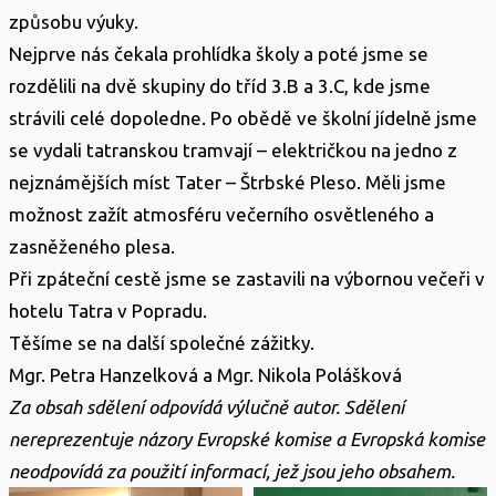
způsobu výuky.
Nejprve nás čekala prohlídka školy a poté jsme se
rozdělili na dvě skupiny do tříd 3.B a 3.C, kde jsme
strávili celé dopoledne. Po obědě ve školní jídelně jsme
se vydali tatranskou tramvají – električkou na jedno z
nejznámějších míst Tater – Štrbské Pleso. Měli jsme
možnost zažít atmosféru večerního osvětleného a
zasněženého plesa.
Při zpáteční cestě jsme se zastavili na výbornou večeři v
hotelu Tatra v Popradu.
Těšíme se na další společné zážitky.
Mgr. Petra Hanzelková a Mgr. Nikola Polášková
Za obsah sdělení odpovídá výlučně autor. Sdělení
nereprezentuje názory Evropské komise a Evropská komise
neodpovídá za použití informací, jež jsou jeho obsahem.