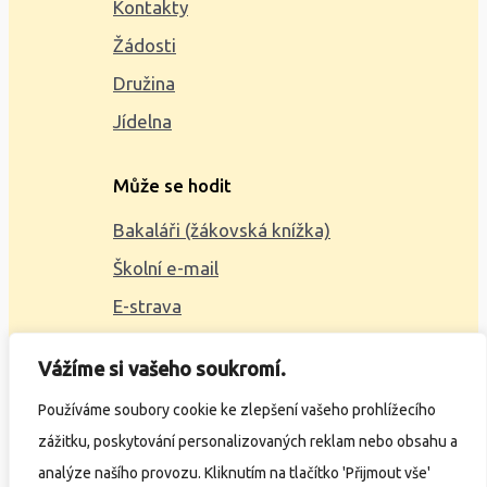
Kontakty
Žádosti
Družina
Jídelna
Může se hodit
Bakaláři (žákovská knížka)
Školní e-mail
E-strava
Mapa webu
Vážíme si vašeho soukromí.
2023 © ZŠ Alšova, vytvořil
Wčil.cz
Používáme soubory cookie ke zlepšení vašeho prohlížecího
zážitku, poskytování personalizovaných reklam nebo obsahu a
Ochrana osobních údajů
analýze našího provozu. Kliknutím na tlačítko 'Přijmout vše'