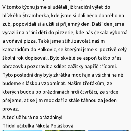
V tomto týdnu jsme si udělali již tradiční výlet do
blízkého Štramberka, kde jsme si dali něco dobrého na
zub, popovídali si a užili si příjemný den. Další den jsme
vyrazili na přání dětí do pizzerie, kde nás čekala výborná
a voňavá pizza. Také jsme stihli zavolat našim
kamarádům do Palkovic, se kterými jsme si poctivě celý
školní rok dopisovali. Bylo skvělé se aspoň takto přes
obrazovku pozdravit a sdílet zážitky napříč třídami.
Tyto poslední dny byly zkrátka moc fajn a všichni na ně
budeme s láskou vzpomínat. Našim třeťákům, ze
kterých budou po prázdninách hrdí čtvrťáci, ze srdce
přejeme, ať se jim moc daří a stále táhnou za jeden
provaz.
A teď už hurá na prázdniny!
Třídní učitelka Nikola Polášková