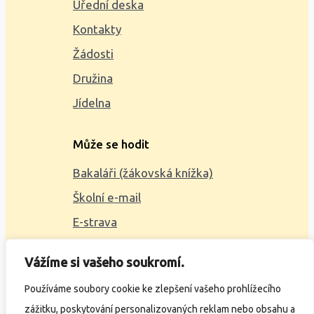
Úřední deska
Kontakty
Žádosti
Družina
Jídelna
Může se hodit
Bakaláři (žákovská knížka)
Školní e-mail
E-strava
Mapa webu
Vážíme si vašeho soukromí.
2023 © ZŠ Alšova, vytvořil
Wčil.cz
Používáme soubory cookie ke zlepšení vašeho prohlížecího
zážitku, poskytování personalizovaných reklam nebo obsahu a