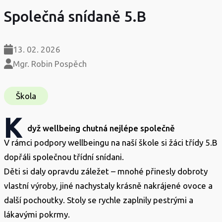
Společná snídaně 5.B
13. 02. 2026
Mgr. Robin Pospěch
Škola
K
dyž wellbeing chutná nejlépe společně
V rámci podpory wellbeingu na naší škole si žáci třídy 5.B
dopřáli společnou třídní snídani.
Děti si daly opravdu záležet – mnohé přinesly dobroty
vlastní výroby, jiné nachystaly krásně nakrájené ovoce a
další pochoutky. Stoly se rychle zaplnily pestrými a
lákavými pokrmy.