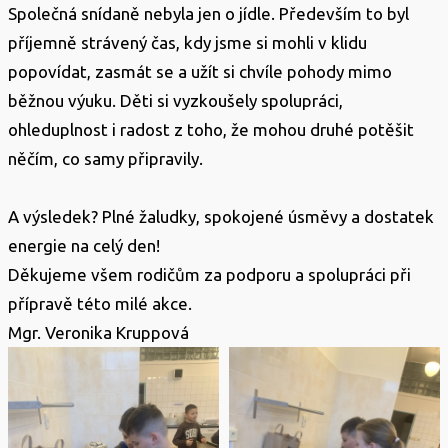
Společná snídaně nebyla jen o jídle. Především to byl
příjemně strávený čas, kdy jsme si mohli v klidu
popovídat, zasmát se a užít si chvíle pohody mimo
běžnou výuku. Děti si vyzkoušely spolupráci,
ohleduplnost i radost z toho, že mohou druhé potěšit
něčím, co samy připravily.
A výsledek? Plné žaludky, spokojené úsměvy a dostatek
energie na celý den!
Děkujeme všem rodičům za podporu a spolupráci při
přípravě této milé akce.
Mgr. Veronika Kruppová