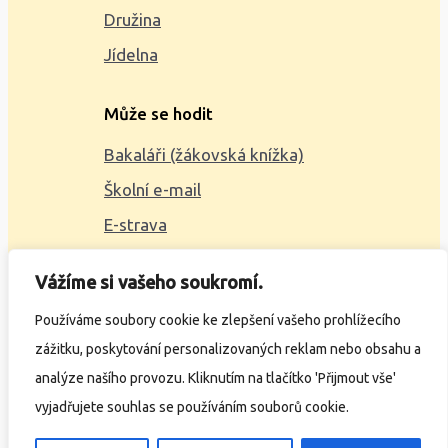
Družina
Jídelna
Může se hodit
Bakaláři (žákovská knížka)
Školní e-mail
E-strava
Mapa webu
Vážíme si vašeho soukromí.
2023 © ZŠ Alšova, vytvořil
Wčil.cz
Používáme soubory cookie ke zlepšení vašeho prohlížecího
zážitku, poskytování personalizovaných reklam nebo obsahu a
Ochrana osobních údajů
analýze našího provozu. Kliknutím na tlačítko 'Přijmout vše'
Prohlášení o přístupnosti
vyjadřujete souhlas se používáním souborů cookie.