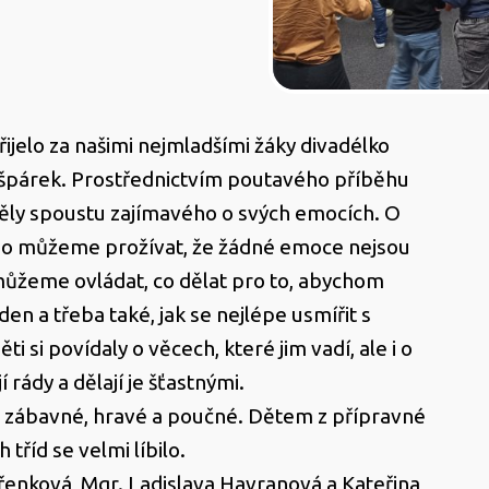
řijelo za našimi nejmladšími žáky divadélko
ašpárek. Prostřednictvím poutavého příběhu
ěly spoustu zajímavého o svých emocích. O
no můžeme prožívat, že žádné emoce nejsou
 můžeme ovládat, co dělat pro to, abychom
en a třeba také, jak se nejlépe usmířit s
 si povídaly o věcech, které jim vadí, ale i o
í rády a dělají je šťastnými.
o zábavné, hravé a poučné. Dětem z přípravné
h tříd se velmi líbilo.
enková, Mgr. Ladislava Havranová a Kateřina