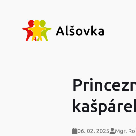
Princez
kašpáre
06. 02. 2025
Mgr. Ro