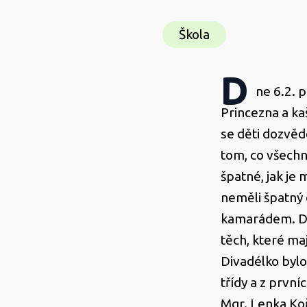
Škola
D
ne 6.2. p
Princezna a k
se děti dozvěd
tom, co všech
špatné, jak je
neměli špatný d
kamarádem. Děti
těch, které maj
Divadélko byl
třídy a z prvníc
Mgr. Lenka Koř