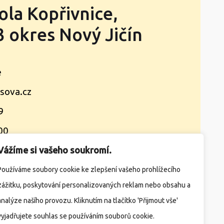
ola Kopřivnice,
 okres Nový Jičín
e
sova.cz
9
00
Vážíme si vašeho soukromí.
takty
Žádosti
Družina
Jídelna
Používáme soubory cookie ke zlepšení vašeho prohlížecího
zážitku, poskytování personalizovaných reklam nebo obsahu a
analýze našího provozu. Kliknutím na tlačítko 'Přijmout vše'
ížka)
Školní e-mail
E-strava
vyjadřujete souhlas se používáním souborů cookie.