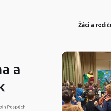
Žáci a rodič
na a
k
bin Pospěch