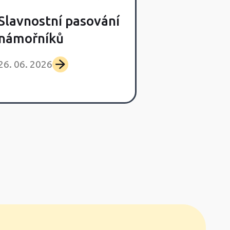
Slavnostní pasování
Poslední s
námořníků
výlet Lišča
26. 06. 2026
25. 06. 2026