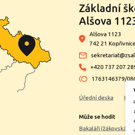
Základní šk
Alšova 1123
Alšova 1123
742 21 Kopřivnic
sekretariat@zsal
+420 737 207 28
1763146379/08
Úřední deska
Kon
Může se hodit
Bakaláři (žákovská kn