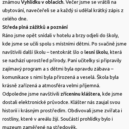
známou
Vyhlídku v oblacích
. Večer jsme se vrátili na
ubytování, navečeřeli se a každý si udělal krátký zápis z
celého dne.
Středa plná zážitků a poznání
Ráno jsme opět snídali v hotelu a brzy odjeli do školy,
kde jsme se učili spolu s místními dětmi. Po svačině jsme
navštívili další školu – tentokrát šlo o
lesní školu
, která
se nachází uprostřed přírody. Paní učitelky si připravily
zajímavý program a s dětmi byla opravdu zábava –
komunikace s nimi byla přirozená a veselá. Škola byla
krásně zařízená a atmosféra velmi příjemná.
Odpoledne jsme navštívili
zříceninu kláštera
, kde jsme
dostali elektronické průvodce. Klášter nás zaujal svou
historií i krásným prostředím. Obdivovali jsme zvířata i
rostliny, které v areálu žijí. Součástí prohlídky bylo i
muzeum zaměřené na středověk.