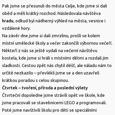
Pak jsme se přesunuli do města Celje, kde jsme si dali
oběd a měli krátký rozchod. Následovala návštěva
hradu
, odkud byl nádherný výhled na města, vesnice i
vzdálené hory.
Na závěr dne jsme si dali zmrzlinu, prošli se kolem
místní umělecké školy a večer zakončili výbornou večeří.
Někteří z nás se ještě vydali na večerní návštěvu
kostela, kde jsme si hráli s místními dětmi a rozdali jim
sladkosti. Cestou zpět nás chytil déšť, ale náladu nám to
určitě nezkazilo – převlékli jsme se a den uzavřeli
krátkou poradou s celou skupinou.
Čtvrtek – tvoření, příroda a poslední výlety
Čtvrteční dopoledne jsme strávili opět ve škole, kde
jsme pracovali se stavebnicemi LEGO a programovali.
Poté jsme navštívili školu pro děti se speciálními