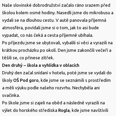
Naše slovinské dobrodružství začalo ráno srazem před
školou kolem osmé hodiny. Nasedli jsme do mikrobusu a
vydali se na dlouhou cestu. V autě panovala příjemná
atmosféra, povídali jsme si o tom, jak to asi bude
vypadat, co nás čeká a cesta příjemně ubíhala.
Po příjezdu jsme se ubytovali, vybalili si věci a vyrazili na
krátkou procházku po okolí. Den jsme zakončili večeří a
těšili se, co přinese zítřek.
Den druhý – škola a vyhlídka v oblacích
Druhý den začal snídaní v hotelu, poté jsme se vydali do
školy
OŠ Pod goro
, kde jsme se seznámili s prostředím
a měli výuku podle našeho rozvrhu. Nechyběla ani
svačinka.
Po škole jsme si zajeli na oběd a následně vyrazili na
výlet do horského střediska
Rogla
, kde jsme navštívili