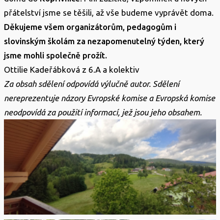
přátelství jsme se těšili, až vše budeme vyprávět doma.
Děkujeme všem organizátorům, pedagogům i
slovinským školám za nezapomenutelný týden, který
jsme mohli společně prožít.
Ottilie Kadeřábková z 6.A a kolektiv
Za obsah sdělení odpovídá výlučně autor. Sdělení
nereprezentuje názory Evropské komise a Evropská komise
neodpovídá za použití informací, jež jsou jeho obsahem.