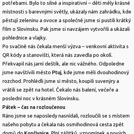
potřebami. Bylo to silné a inspirativní – děti měly krásné
místnosti s barevnými světly, ukázaly nám zahrádku, kde
pěstují zeleninu a ovoce a společně jsme si pustili krátký
film o Slovinsku. Pak jsme si navzájem vytvořili a ukázali
pohlednice a vlajky.
Po svačině nás čekala menší výzva – venkovní aktivita s
QR kódy a stanovišti, která nás zavedla po okolí.
Překvapil nás jarní deštík, ale nic vážného. Odpoledne
jsme navštívili město
Ptuj
, kde jsme měli dvouhodinový
rozchod. Prohlédli jsme si město, koupili suvenýry a
vrátili se zpět na hotel. Čekalo nás balení, večeře a
poslední noc v krásném Slovinsku.
Pátek – čas na rozloučenou
Ráno jsme se naposledy nasnídali, rozloučili se s místem
našeho pobytu a čekala nás osmihodinová cesta zpět
domů do
Kopřivnice
. Plní zážitků, vzpomínek a nových