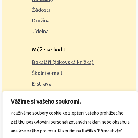
Žádosti
Družina
Jídelna
Může se hodit
Bakaláři (žákovská knížka)
Školní e-mail
E-strava
Mapa webu
Vážíme si vašeho soukromí.
2023 © ZŠ Alšova, vytvořil
Wčil.cz
Používáme soubory cookie ke zlepšení vašeho prohlížecího
zážitku, poskytování personalizovaných reklam nebo obsahu a
Ochrana osobních údajů
analýze našího provozu. Kliknutím na tlačítko 'Přijmout vše'
Prohlášení o přístupnosti