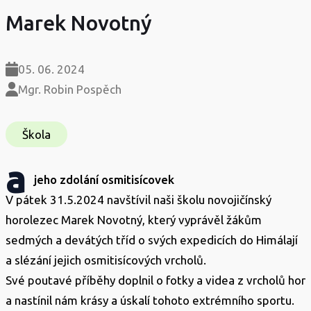
Marek Novotný
05. 06. 2024
Mgr. Robin Pospěch
Škola
a
jeho zdolání osmitisícovek
V pátek 31.5.2024 navštívil naši školu novojičínský
horolezec Marek Novotný, který vyprávěl žákům
sedmých a devátých tříd o svých expedicích do Himálají
a slézání jejich osmitisícových vrcholů.
Své poutavé příběhy doplnil o fotky a videa z vrcholů hor
a nastínil nám krásy a úskalí tohoto extrémního sportu.