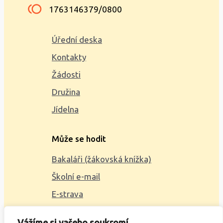
1763146379/0800
Úřední deska
Kontakty
Žádosti
Družina
Jídelna
Může se hodit
Bakaláři (žákovská knížka)
Školní e-mail
E-strava
Mapa webu
Vážíme si vašeho soukromí.