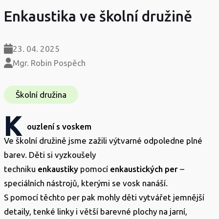
Enkaustika ve školní družině
23. 04. 2025
Mgr. Robin Pospěch
Školní družina
K
ouzlení s voskem
Ve školní družině jsme zažili výtvarné odpoledne plné
barev. Děti si vyzkoušely
techniku
enkaustiky
pomocí
enkaustických per
–
speciálních nástrojů, kterými se vosk nanáší.
S pomocí těchto per pak mohly děti vytvářet jemnější
detaily, tenké linky i větší barevné plochy na jarní,