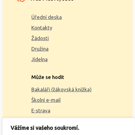
Úřední deska
Kontakty
Žádosti
Družina
Jídelna
Může se hodit
Bakaláři (žákovská knížka)
Školní e-mail
E-strava
Mapa webu
Vážíme si vašeho soukromí.