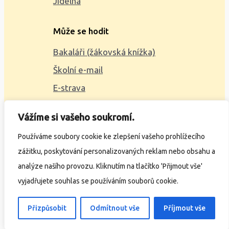
Jídelna
Může se hodit
Bakaláři (žákovská knížka)
Školní e-mail
E-strava
Mapa webu
Vážíme si vašeho soukromí.
2023 © ZŠ Alšova, vytvořil
Wčil.cz
Používáme soubory cookie ke zlepšení vašeho prohlížecího
zážitku, poskytování personalizovaných reklam nebo obsahu a
Ochrana osobních údajů
analýze našího provozu. Kliknutím na tlačítko 'Přijmout vše'
Prohlášení o přístupnosti
vyjadřujete souhlas se používáním souborů cookie.
Přizpůsobit
Odmítnout vše
Příjmout vše