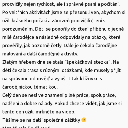
procvičily nejen rychlost, ale i správné psaní a počítání.
Po vnitřních aktivitách jsme se přesunuli ven, abychom si
užili krásného počasí a zároveň procvičili čtení s
porozuměním. Děti se ponořily do čtení příběhu o jedné
milé čarodějce a následně odpovídaly na otázky, které
prověřily, jak pozorně četly. Dále je čekalo čarodějné
malování a další čarodějné aktivity.
Zlatým hřebem dne se stala “špekáčková stezka”. Na
děti čekala trasa s různými otázkami, kde musely přijít
na správnou odpověď a vyluštit tak křížovku s
čarodějnickou tématikou.
Celý den se nesl ve znamení pilné práce, spolupráce,
nadšení a dobré nálady. Pokud chcete vidět, jak jsme si
tento den užili, mrkněte na
video
.
Těšíme se na další společné zážitky