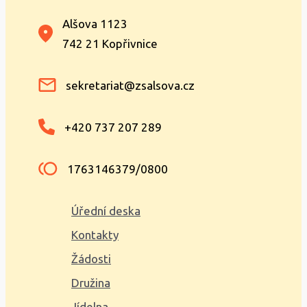
Alšova 1123
742 21 Kopřivnice
sekretariat@zsalsova.cz
+420 737 207 289
1763146379/0800
Úřední deska
Kontakty
Žádosti
Družina
Jídelna