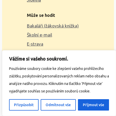
Může se hodit
Bakaláři (žákovská knížka)
Školní e-mail
E-strava
Mapa webu
Vážíme si vašeho soukromí.
2023 © ZŠ Alšova, vytvořil
Wčil.cz
Používáme soubory cookie ke zlepšení vašeho prohlížecího
zážitku, poskytování personalizovaných reklam nebo obsahu a
Ochrana osobních údajů
analýze našího provozu. Kliknutím na tlačítko 'Přijmout vše'
Prohlášení o přístupnosti
vyjadřujete souhlas se používáním souborů cookie.
Přizpůsobit
Odmítnout vše
Příjmout vše