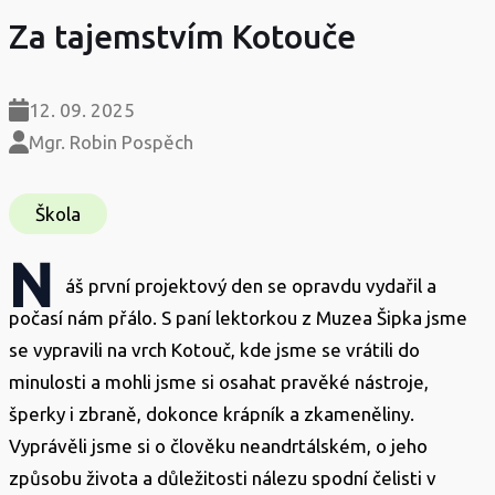
Za tajemstvím Kotouče
12. 09. 2025
Mgr. Robin Pospěch
Škola
N
áš první projektový den se opravdu vydařil a
počasí nám přálo. S paní lektorkou z Muzea Šipka jsme
se vypravili na vrch Kotouč, kde jsme se vrátili do
minulosti a mohli jsme si osahat pravěké nástroje,
šperky i zbraně, dokonce krápník a zkameněliny.
Vyprávěli jsme si o člověku neandrtálském, o jeho
způsobu života a důležitosti nálezu spodní čelisti v