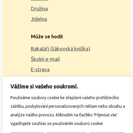
Družina
Jídelna
Může se hodit
Bakaláři (žákovská knížka)
Školní e-mail
E-strava
Mapa webu
Vážíme si vašeho soukromí.
2023 © ZŠ Alšova, vytvořil
Wčil.cz
Používáme soubory cookie ke zlepšení vašeho prohlížecího
zážitku, poskytování personalizovaných reklam nebo obsahu a
Ochrana osobních údajů
analýze našího provozu. Kliknutím na tlačítko 'Přijmout vše'
Prohlášení o přístupnosti
vyjadřujete souhlas se používáním souborů cookie.