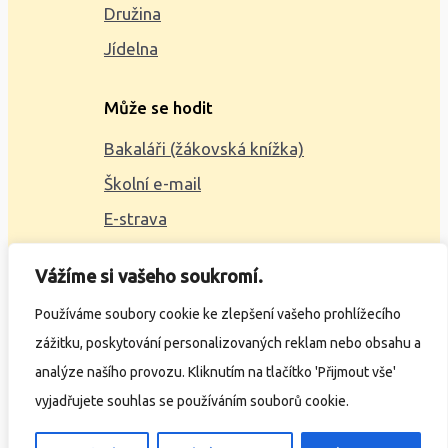
Družina
Jídelna
Může se hodit
Bakaláři (žákovská knížka)
Školní e-mail
E-strava
Mapa webu
Vážíme si vašeho soukromí.
2023 © ZŠ Alšova, vytvořil
Wčil.cz
Používáme soubory cookie ke zlepšení vašeho prohlížecího
zážitku, poskytování personalizovaných reklam nebo obsahu a
Ochrana osobních údajů
analýze našího provozu. Kliknutím na tlačítko 'Přijmout vše'
Prohlášení o přístupnosti
vyjadřujete souhlas se používáním souborů cookie.