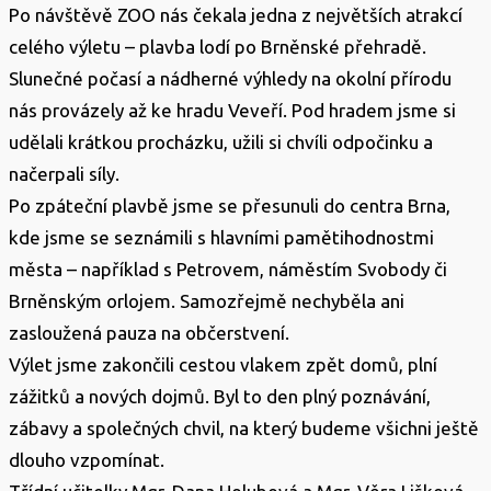
Po návštěvě ZOO nás čekala jedna z největších atrakcí
celého výletu – plavba lodí po Brněnské přehradě.
Slunečné počasí a nádherné výhledy na okolní přírodu
nás provázely až ke hradu Veveří. Pod hradem jsme si
udělali krátkou procházku, užili si chvíli odpočinku a
načerpali síly.
Po zpáteční plavbě jsme se přesunuli do centra Brna,
kde jsme se seznámili s hlavními pamětihodnostmi
města – například s Petrovem, náměstím Svobody či
Brněnským orlojem. Samozřejmě nechyběla ani
zasloužená pauza na občerstvení.
Výlet jsme zakončili cestou vlakem zpět domů, plní
zážitků a nových dojmů. Byl to den plný poznávání,
zábavy a společných chvil, na který budeme všichni ještě
dlouho vzpomínat.