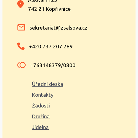
742 21 Kopřivnice
sekretariat@zsalsova.cz
+420 737 207 289
1763146379/0800
Úřední deska
Kontakty
Žádosti
Družina
Jídelna