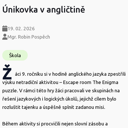
Únikovka v angličtině
19. 02. 2026
Mgr. Robin Pospěch
Škola
Ž
áci 9. ročníku si v hodině anglického jazyka zpestřili
výuku netradiční aktivitou – Escape room The Enigma
puzzle. V rámci této hry žáci pracovali ve skupinách na
řešení jazykových i logických úkolů, jejichž cílem bylo
rozluštit tajenku a úspěšně splnit zadanou misi.
Během aktivity si procvičili nejen slovní zásobu a