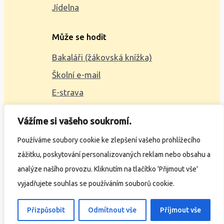
Jídelna
Může se hodit
Bakaláři (žákovská knížka)
Školní e-mail
E-strava
Mapa webu
Vážíme si vašeho soukromí.
2023 © ZŠ Alšova, vytvořil
Wčil.cz
Používáme soubory cookie ke zlepšení vašeho prohlížecího
zážitku, poskytování personalizovaných reklam nebo obsahu a
Ochrana osobních údajů
analýze našího provozu. Kliknutím na tlačítko 'Přijmout vše'
Prohlášení o přístupnosti
vyjadřujete souhlas se používáním souborů cookie.
Přizpůsobit
Odmítnout vše
Příjmout vše