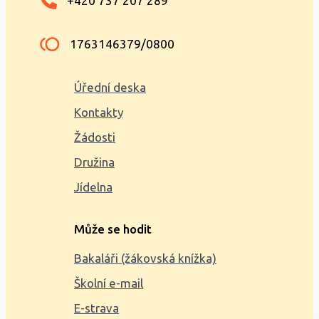
+420 737 207 289
1763146379/0800
Úřední deska
Kontakty
Žádosti
Družina
Jídelna
Může se hodit
Bakaláři (žákovská knížka)
Školní e-mail
E-strava