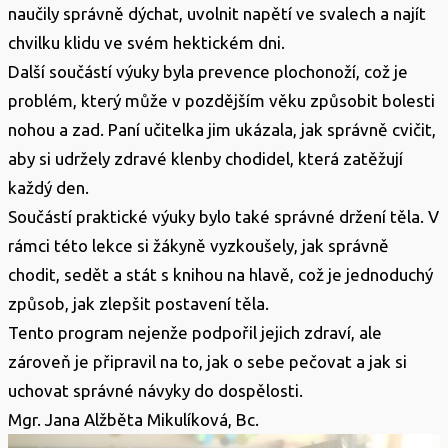
naučily správně dýchat, uvolnit napětí ve svalech a najít
chvilku klidu ve svém hektickém dni.
Další součástí výuky byla prevence plochonoží, což je
problém, který může v pozdějším věku způsobit bolesti
nohou a zad. Paní učitelka jim ukázala, jak správně cvičit,
aby si udržely zdravé klenby chodidel, která zatěžují
každý den.
Součástí praktické výuky bylo také správné držení těla. V
rámci této lekce si žákyně vyzkoušely, jak správně
chodit, sedět a stát s knihou na hlavě, což je jednoduchý
způsob, jak zlepšit postavení těla.
Tento program nejenže podpořil jejich zdraví, ale
zároveň je připravil na to, jak o sebe pečovat a jak si
uchovat správné návyky do dospělosti.
Mgr. Jana Alžběta Mikulíková, Bc.