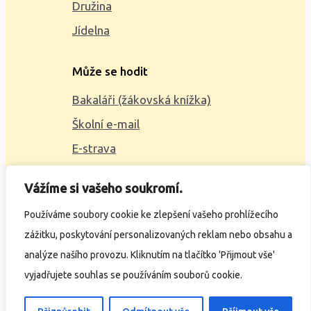
Družina
Jídelna
Může se hodit
Bakaláři (žákovská knížka)
Školní e-mail
E-strava
Mapa webu
Vážíme si vašeho soukromí.
2023 © ZŠ Alšova, vytvořil
Wčil.cz
Používáme soubory cookie ke zlepšení vašeho prohlížecího
zážitku, poskytování personalizovaných reklam nebo obsahu a
Ochrana osobních údajů
analýze našího provozu. Kliknutím na tlačítko 'Přijmout vše'
Prohlášení o přístupnosti
vyjadřujete souhlas se používáním souborů cookie.