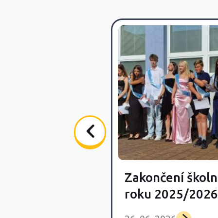
Zakončení školn
vka Day
roku 2025/2026