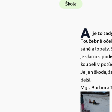
Škola
A
je to tad
Toužebně oček
sáně a lopaty. 
je skoro s pod
koupeli v pot
Je jen škoda, 
další.
Mgr. Barbora