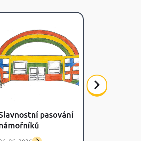
Slavnostní pasování
Poslední s
námořníků
výlet Lišča