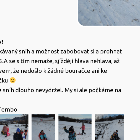
y!
ávaný sníh a možnost zabobovat si a prohnat
5.A se s tím nemaže, sjíždějí hlava nehlava, až
ivem, že nedošlo k žádné bouračce ani ke
ůčku
že sníh dlouho nevydržel. My si ale počkáme na
 Tembo