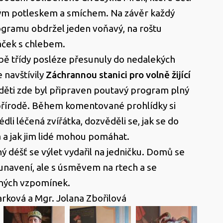
ým potleskem a smíchem. Na závěr každý
ogramu obdržel jeden voňavý, na roštu
ček s chlebem.
bě třídy posléze přesunuly do nedalekých
 navštívily
Záchrannou stanici pro volně žijící
 děti zde byl připraven poutavý program plný
 přírodě. Během komentované prohlídky si
dli léčená zvířátka, dozvěděli se, jak se do
a a jak jim lidé mohou pomáhat.
ý déšť se výlet vydařil na jedničku. Domů se
i unavení, ale s úsměvem na rtech a se
ných vzpomínek.
rková a Mgr. Jolana Zbořilová