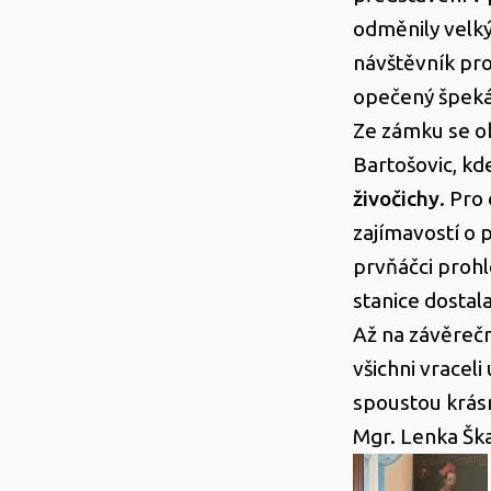
odměnily velk
návštěvník pr
opečený špeká
Ze zámku se o
Bartošovic, kde
živočichy
. Pro
zajímavostí o
prvňáčci prohlé
stanice dostal
Až na závěrečn
všichni vracel
spoustou krás
Mgr. Lenka Ška