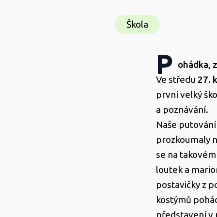
Škola
P
ohádka, z
Ve středu
27. 
první velký ško
a poznávání.
Naše putování
prozkoumaly n
se na takovém 
loutek a marion
postavičky z p
kostýmů pohád
představení v 