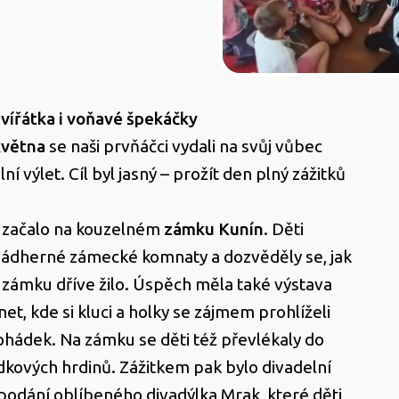
vířátka i voňavé špekáčky
května
se naši prvňáčci vydali na svůj vůbec
lní výlet. Cíl byl jasný – prožít den plný zážitků
 začalo na kouzelném
zámku Kunín
. Děti
ádherné zámecké komnaty a dozvěděly se, jak
zámku dříve žilo. Úspěch měla také výstava
et, kde si kluci a holky se zájmem prohlíželi
ohádek. Na zámku se děti též převlékaly do
kových hrdinů. Zážitkem pak bylo divadelní
podání oblíbeného divadýlka Mrak, které děti