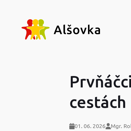
Prvňáčc
cestách
01. 06. 2026
Mgr. Ro