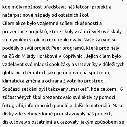
kde měly možnost představit náš letošní projekt a
načerpat nové nápady od ostatních škol.
Cílem akce bylo vzájemné sdílení zkušeností a
prezentace projektů, které školy v rámci Světové školy
v uplynulém školním roce realizovaly. Naše žákyně se
podělily o svůj projekt Peer programů, které probíhaly
na ZŠ dr. Milady Horákové v Kopřivnici. Jejich cílem bylo
vzdělávat své mladší spolužáky a vrstevníky v důležitých
globálních tématech jako je odpovědná spotřeba,
klimatická změna a ochrana životního prostředí.
Součástí setkání byl i takzvaný „market“, kde celkem 16
zúčastněných škol prezentovalo své aktivity pomocí
fotografií, informačních panelů a dalších materiálů. Naše
dívky zde sebevědomě představovaly náš projekt,
diskutovaly s ostatními a ukazovaly, jakým způsobem se