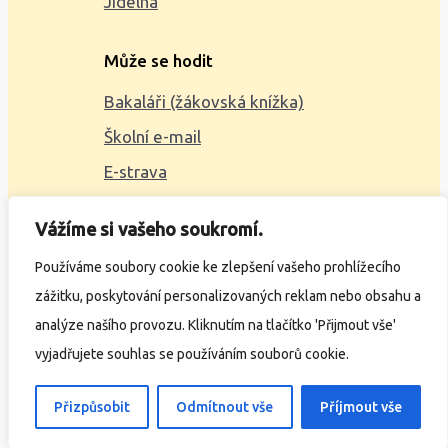
Jídelna
Může se hodit
Bakaláři (žákovská knížka)
Školní e-mail
E-strava
Mapa webu
Vážíme si vašeho soukromí.
2023 © ZŠ Alšova, vytvořil
Wčil.cz
Používáme soubory cookie ke zlepšení vašeho prohlížecího
zážitku, poskytování personalizovaných reklam nebo obsahu a
Ochrana osobních údajů
analýze našího provozu. Kliknutím na tlačítko 'Přijmout vše'
Prohlášení o přístupnosti
vyjadřujete souhlas se používáním souborů cookie.
Přizpůsobit
Odmítnout vše
Příjmout vše