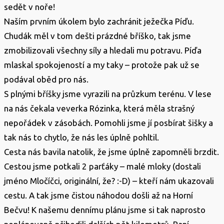
sedět v noře!
Naším prvním úkolem bylo zachránit ježečka Píďu.
Chudák měl v tom dešti prázdné bříško, tak jsme
zmobilizovali všechny síly a hledali mu potravu. Píďa
mlaskal spokojeností a my taky – protože pak už se
podával oběd pro nás.
S plnými bříšky jsme vyrazili na průzkum terénu. V lese
na nás čekala veverka Rózinka, která měla strašný
nepořádek v zásobách. Pomohli jsme jí posbírat šišky a
tak nás to chytlo, že nás les úplně pohltil.
Cesta nás bavila natolik, že jsme úplně zapomněli brzdit.
Cestou jsme potkali 2 parťáky – malé mloky (dostali
jméno Mločíčci, originální, že? :-D) – kteří nám ukazovali
cestu. A tak jsme čistou náhodou došli až na Horní
Bečvu! K našemu dennímu plánu jsme si tak naprosto