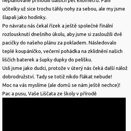
neplánovaně přihodili dalších pět kilometrů. Paní
učitelky už sice trochu táhly nohy za sebou, ale my jsme
šlapali jako hodinky.
Po návratu nás čekal řízek a ještě společné finální
rozlousknutí dnešního úkolu, aby jsme si zasloužili dvě
pacičky do našeho plánu za pokladem. Následovalo
teplé koupáníčko, večerní pohádka na zklidnění našich
liščích baterek a šupky dupky do pelíšku.
Usli jsme jako dudci, protože v úterý nás čeká další nálož
dobrodružství. Tady se totiž nikdo flákat nebude!
Moc na vás myslíme (ale domů se nám ještě nechce)!
Pac a pusu, Vaše Liščata ze školy v přírodě