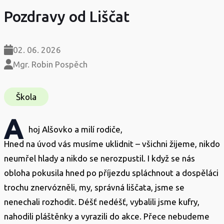
Pozdravy od Liščat
02. 06. 2026
Mgr. Robin Pospěch
Škola
A
hoj Alšovko a milí rodiče,
Hned na úvod vás musíme uklidnit – všichni žijeme, nikdo
neumřel hlady a nikdo se nerozpustil. I když se nás
obloha pokusila hned po příjezdu spláchnout a dospěláci
trochu znervózněli, my, správná liščata, jsme se
nenechali rozhodit. Déšť nedéšť, vybalili jsme kufry,
nahodili pláštěnky a vyrazili do akce. Přece nebudeme