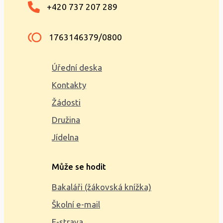
+420 737 207 289
1763146379/0800
Úřední deska
Kontakty
Žádosti
Družina
Jídelna
Může se hodit
Bakaláři (žákovská knížka)
Školní e-mail
E-strava