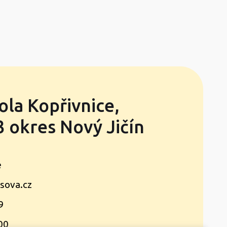
ola Kopřivnice,
 okres Nový Jičín
e
sova.cz
9
00