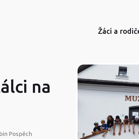
Žáci a rodič
álci na
bin Pospěch