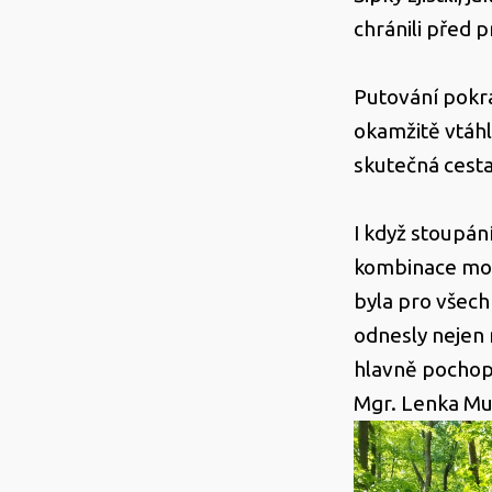
chránili před 
Putování pokr
okamžitě vtáhla
skutečná cest
I když stoupán
kombinace mod
byla pro všec
odnesly nejen n
hlavně pochop
Mgr. Lenka Mu