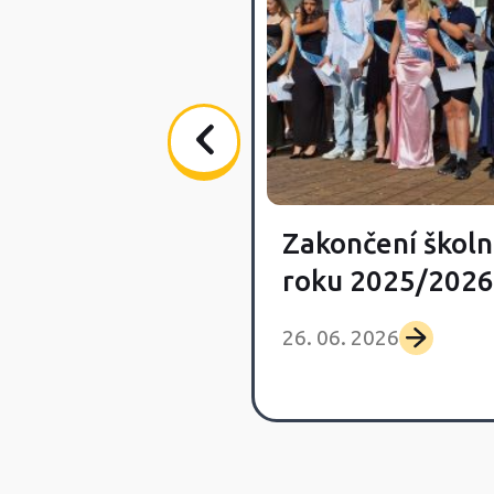
Zakončení školn
vka Day
roku 2025/2026
 2026
26. 06. 2026