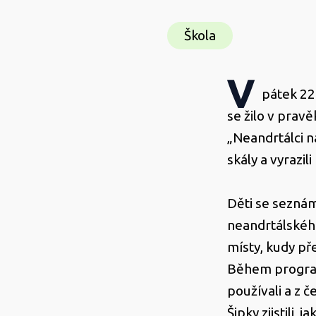
Škola
V
pátek 22. 
se žilo v prav
„Neandrtálci n
skály a vyrazil
Děti se seznámi
neandrtálského
místy, kudy pře
Během programu
používali a z 
Šipky zjistili, 