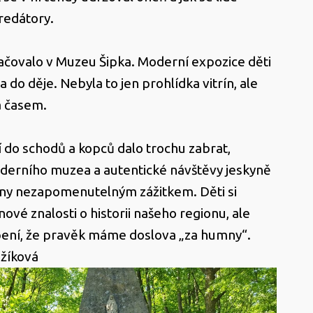
predátory.
ačovalo v Muzeu Šipka. Moderní expozice děti
 do děje. Nebyla to jen prohlídka vitrín, ale
a časem.
í do schodů a kopců dalo trochu zabrat,
erního muzea a autentické návštěvy jeskyně
hny nezapomenutelným zážitkem. Děti si
ové znalosti o historii našeho regionu, ale
ení, že pravěk máme doslova „za humny“.
žíková