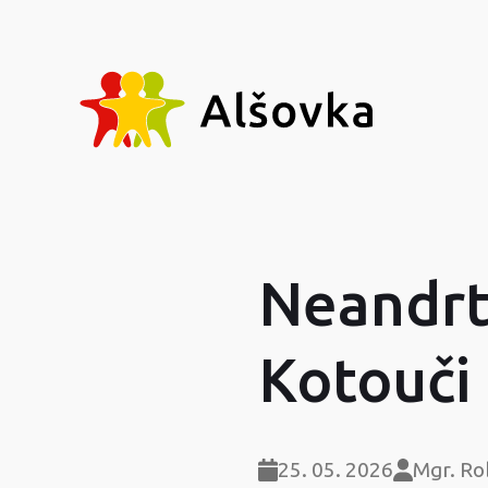
Neandrt
Kotouči
25. 05. 2026
Mgr. Ro