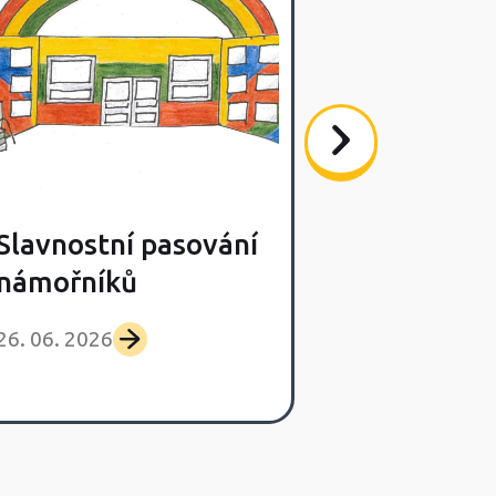
Slavnostní pasování
Poslední s
námořníků
výlet Lišča
26. 06. 2026
25. 06. 2026