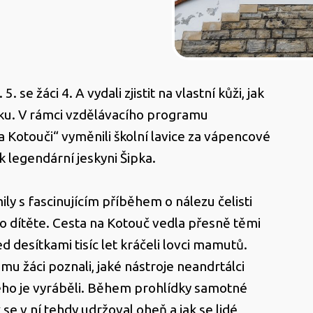
5. se žáci 4. A vydali zjistit na vlastní kůži, jak
ěku. V rámci vzdělávacího programu
a Kotouči“ vyměnili školní lavice za vápencové
i k legendární jeskyni Šipka.
ly s fascinujícím příběhem o nálezu čelisti
 dítěte. Cesta na Kotouč vedla přesně těmi
d desítkami tisíc let kráčeli lovci mamutů.
 žáci poznali, jaké nástroje neandrtálci
čeho je vyráběli. Během prohlídky samotné
jak se v ní tehdy udržoval oheň a jak se lidé