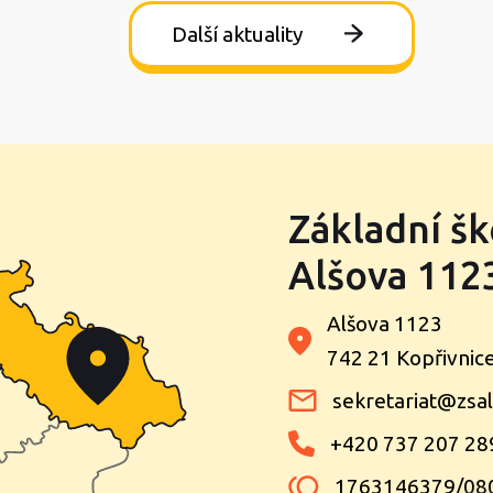
Další aktuality
Základní šk
Alšova 1123
Alšova 1123
742 21 Kopřivnic
sekretariat@zsal
+420 737 207 28
1763146379/08