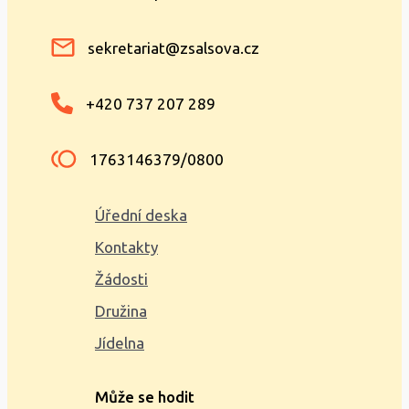
sekretariat@zsalsova.cz
+420 737 207 289
1763146379/0800
Úřední deska
Kontakty
Žádosti
Družina
Jídelna
Může se hodit