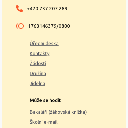
+420 737 207 289
1763146379/0800
Úřední deska
Kontakty
Žádosti
Družina
Jídelna
Může se hodit
Bakaláři (žákovská knížka)
Školní e-mail