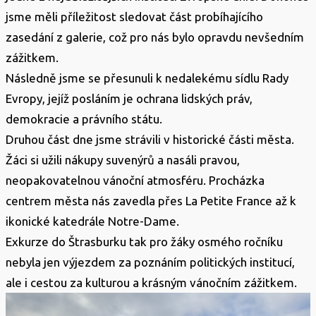
jsme měli příležitost sledovat část probíhajícího
zasedání z galerie, což pro nás bylo opravdu nevšedním
zážitkem.
Následně jsme se přesunuli k nedalekému sídlu Rady
Evropy, jejíž posláním je ochrana lidských práv,
demokracie a právního státu.
Druhou část dne jsme strávili v historické části města.
Žáci si užili nákupy suvenýrů a nasáli pravou,
neopakovatelnou vánoční atmosféru. Procházka
centrem města nás zavedla přes La Petite France až k
ikonické katedrále Notre-Dame.
Exkurze do Štrasburku tak pro žáky osmého ročníku
nebyla jen výjezdem za poznáním politických institucí,
ale i cestou za kulturou a krásným vánočním zážitkem.