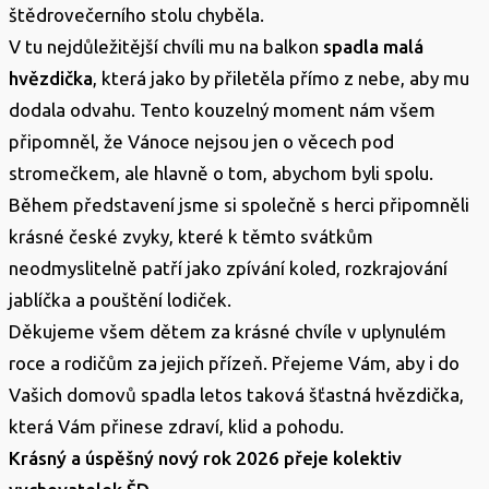
štědrovečerního stolu chyběla.
V tu nejdůležitější chvíli mu na balkon
spadla malá
hvězdička
, která jako by přiletěla přímo z nebe, aby mu
dodala odvahu. Tento kouzelný moment nám všem
připomněl, že Vánoce nejsou jen o věcech pod
stromečkem, ale hlavně o tom, abychom byli spolu.
Během představení jsme si společně s herci připomněli
krásné české zvyky, které k těmto svátkům
neodmyslitelně patří jako zpívání koled, rozkrajování
jablíčka a pouštění lodiček.
Děkujeme všem dětem za krásné chvíle v uplynulém
roce a rodičům za jejich přízeň. Přejeme Vám, aby i do
Vašich domovů spadla letos taková šťastná hvězdička,
která Vám přinese zdraví, klid a pohodu.
Krásný a úspěšný nový rok 2026 přeje kolektiv