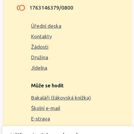
1763146379/0800
Úřední deska
Kontakty
Žádosti
Družina
Jídelna
Může se hodit
Bakaláři (žákovská knížka)
Školní e-mail
E-strava
Mapa webu