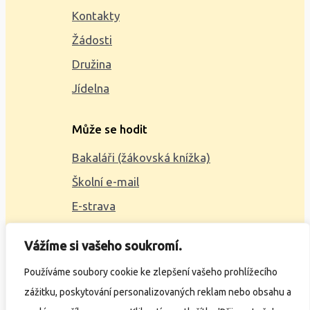
Kontakty
Žádosti
Družina
Jídelna
Může se hodit
Bakaláři (žákovská knížka)
Školní e-mail
E-strava
Mapa webu
Vážíme si vašeho soukromí.
2023 © ZŠ Alšova, vytvořil
Wčil.cz
Používáme soubory cookie ke zlepšení vašeho prohlížecího
zážitku, poskytování personalizovaných reklam nebo obsahu a
Ochrana osobních údajů