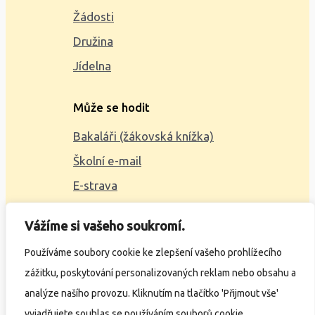
Žádosti
Družina
Jídelna
Může se hodit
Bakaláři (žákovská knížka)
Školní e-mail
E-strava
Mapa webu
Vážíme si vašeho soukromí.
2023 © ZŠ Alšova, vytvořil
Wčil.cz
Používáme soubory cookie ke zlepšení vašeho prohlížecího
zážitku, poskytování personalizovaných reklam nebo obsahu a
Ochrana osobních údajů
analýze našího provozu. Kliknutím na tlačítko 'Přijmout vše'
Prohlášení o přístupnosti
vyjadřujete souhlas se používáním souborů cookie.