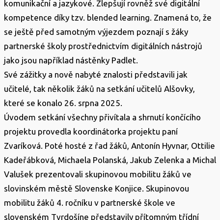
komunikační a jazykové. Zlepšují rovněž své digitální
kompetence díky tzv. blended learning. Znamená to, že
se ještě před samotným výjezdem poznají s žáky
partnerské školy prostřednictvím digitálních nástrojů
jako jsou například nástěnky Padlet.
Své zážitky a nově nabyté znalosti představili jak
učitelé, tak několik žáků na setkání učitelů Alšovky,
které se konalo 26. srpna 2025.
Úvodem setkání všechny přivítala a shrnutí končícího
projektu provedla koordinátorka projektu paní
Zvaríková. Poté hosté z řad žáků, Antonín Hyvnar, Ottilie
Kadeřábková, Michaela Polanská, Jakub Zelenka a Michal
Valušek prezentovali skupinovou mobilitu žáků ve
slovinském městě Slovenske Konjice. Skupinovou
mobilitu žáků 4. ročníku v partnerské škole ve
slovenském Tvrdošíne představily přítomným třídní