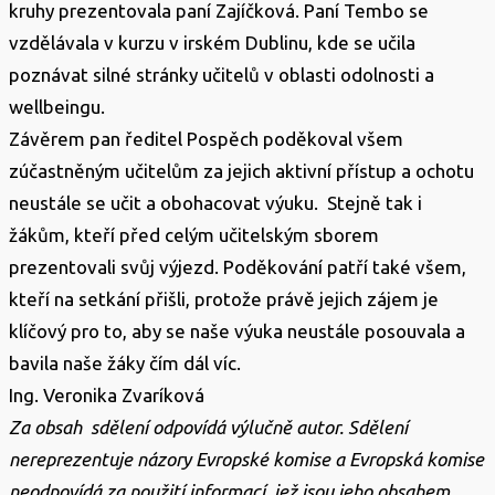
kruhy prezentovala paní Zajíčková. Paní Tembo se
vzdělávala v kurzu v irském Dublinu, kde se učila
poznávat silné stránky učitelů v oblasti odolnosti a
wellbeingu.
Závěrem pan ředitel Pospěch poděkoval všem
zúčastněným učitelům za jejich aktivní přístup a ochotu
neustále se učit a obohacovat výuku. Stejně tak i
žákům, kteří před celým učitelským sborem
prezentovali svůj výjezd. Poděkování patří také všem,
kteří na setkání přišli, protože právě jejich zájem je
klíčový pro to, aby se naše výuka neustále posouvala a
bavila naše žáky čím dál víc.
Ing. Veronika Zvaríková
Za obsah sdělení odpovídá výlučně autor. Sdělení
nereprezentuje názory Evropské komise
a Evropská komise
neodpovídá za použití informací, jež jsou jeho obsahem.