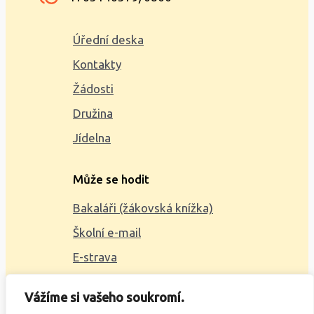
Úřední deska
Kontakty
Žádosti
Družina
Jídelna
Může se hodit
Bakaláři (žákovská knížka)
Školní e-mail
E-strava
Mapa webu
Vážíme si vašeho soukromí.