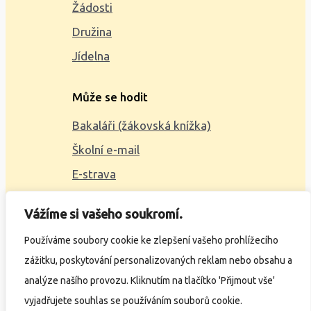
Žádosti
Družina
Jídelna
Může se hodit
Bakaláři (žákovská knížka)
Školní e-mail
E-strava
Mapa webu
Vážíme si vašeho soukromí.
2023 © ZŠ Alšova, vytvořil
Wčil.cz
Používáme soubory cookie ke zlepšení vašeho prohlížecího
zážitku, poskytování personalizovaných reklam nebo obsahu a
Ochrana osobních údajů
analýze našího provozu. Kliknutím na tlačítko 'Přijmout vše'
Prohlášení o přístupnosti
vyjadřujete souhlas se používáním souborů cookie.